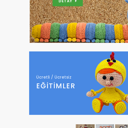
DETAY
Ücretli / Ücretsiz
EĞİTİMLER