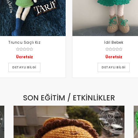
Truncu Saçlı Kız
İdil Bebek
Ücretsiz
Ücretsiz
DETAYLI BILGI
DETAYLI BILGI
SON EĞITIM / ETKINLIKLER