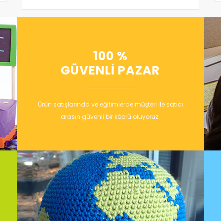
100 %
GÜVENLİ PAZAR
Ürün satışlarında ve eğitimlerde müşteri ile satıcı
arasın güvenli bir köprü oluyoruz.