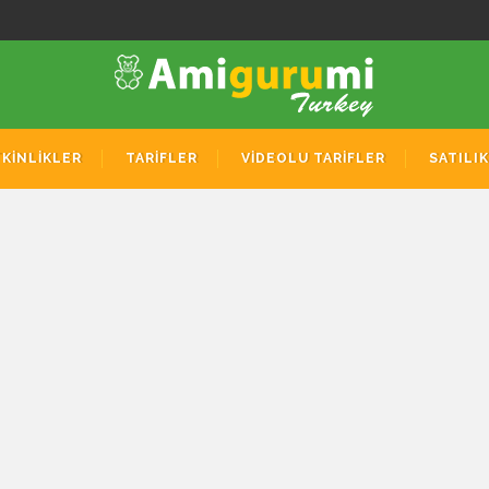
TKİNLİKLER
TARİFLER
VİDEOLU TARİFLER
SATILI